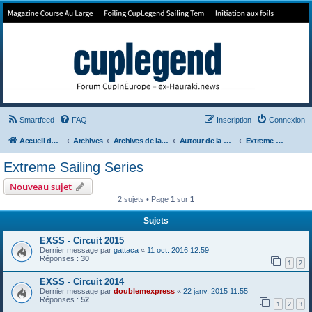
Forum de Cup In Europe
Le forum de l'America's Cup!
Smartfeed
FAQ
Inscription
Connexion
Accueil du forum
Archives
Archives de la 35ème
Autour de la Cup
Extreme Sailing Series
Extreme Sailing Series
Nouveau sujet
2 sujets • Page
1
sur
1
Sujets
EXSS - Circuit 2015
Dernier message par
gattaca
«
11 oct. 2016 12:59
Réponses :
30
1
2
EXSS - Circuit 2014
Dernier message par
doublemexpress
«
22 janv. 2015 11:55
Réponses :
52
1
2
3