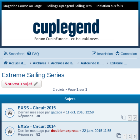
Forum de Cup In Europe
Le forum de l'America's Cup!
Smartfeed
FAQ
Inscription
Connexion
Accueil du forum
Archives
Archives de la 35ème
Autour de la Cup
Extreme Sailing Series
Extreme Sailing Series
Nouveau sujet
2 sujets • Page
1
sur
1
Sujets
EXSS - Circuit 2015
Dernier message par
gattaca
«
11 oct. 2016 12:59
Réponses :
30
1
2
EXSS - Circuit 2014
Dernier message par
doublemexpress
«
22 janv. 2015 11:55
Réponses :
52
1
2
3