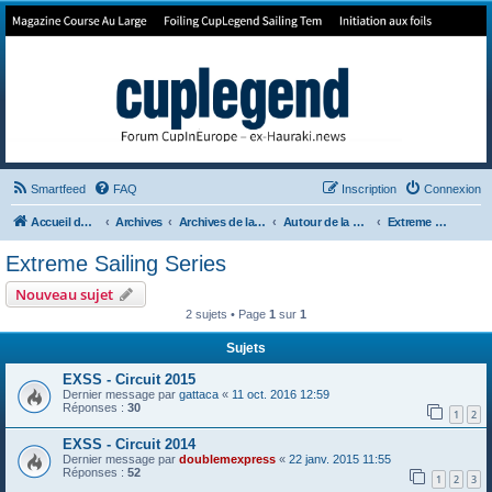
Forum de Cup In Europe
Le forum de l'America's Cup!
Smartfeed
FAQ
Inscription
Connexion
Accueil du forum
Archives
Archives de la 35ème
Autour de la Cup
Extreme Sailing Series
Extreme Sailing Series
Nouveau sujet
2 sujets • Page
1
sur
1
Sujets
EXSS - Circuit 2015
Dernier message par
gattaca
«
11 oct. 2016 12:59
Réponses :
30
1
2
EXSS - Circuit 2014
Dernier message par
doublemexpress
«
22 janv. 2015 11:55
Réponses :
52
1
2
3