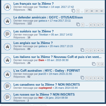
Les français sur la 35ème ?
Dernier message par
Tiketitan
«
14 sept. 2017 17:42
Réponses :
781
1
37
38
39
40
…
Le defender américain : GGYC - OTUSA/Ellison
Dernier message par
gattaca
«
17 mai 2017 23:11
Réponses :
122
1
4
5
6
7
…
Les suédois sur la 35ème ?
Dernier message par
Tiketitan
«
05 avr. 2017 14:52
Réponses :
16
Les anglais sur la 35ème ?
Dernier message par
gattaca
«
20 mars 2017 13:15
Réponses :
89
1
2
3
4
5
Les italiens sur la 35ème ? Nouveau CoR et puis s'en vont...
Dernier message par
Dam
«
03 avr. 2015 00:30
Réponses :
26
1
2
L'ex CoR australien : HIYC - Oatley - FORFAIT
Dernier message par
jean33
«
19 mars 2015 21:55
Réponses :
82
1
2
3
4
5
Les canadiens sur la 35ème ? NON INSCRITS
Dernier message par
cuplegend
«
26 mars 2014 03:44
Les russes sur la 35ème ? NON INSCRITS
Dernier message par
Hel
«
26 janv. 2014 08:58
Réponses :
2