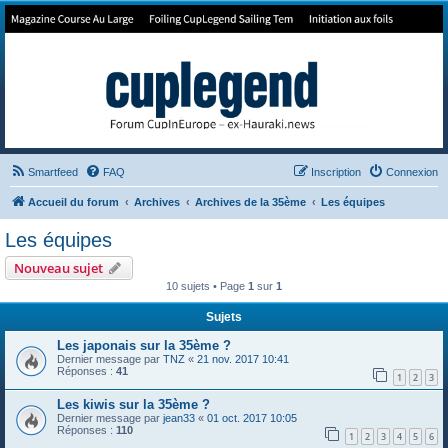
Forum de Cup In Europe
Le forum de l'America's Cup!
Smartfeed
FAQ
Inscription
Connexion
Accueil du forum
Archives
Archives de la 35ème
Les équipes
Les équipes
Nouveau sujet
10 sujets • Page
1
sur
1
Sujets
Les japonais sur la 35ème ?
Dernier message par
TNZ
«
21 nov. 2017 10:41
Réponses :
41
1
2
3
Les kiwis sur la 35ème ?
Dernier message par
jean33
«
01 oct. 2017 10:05
Réponses :
110
1
2
3
4
5
6