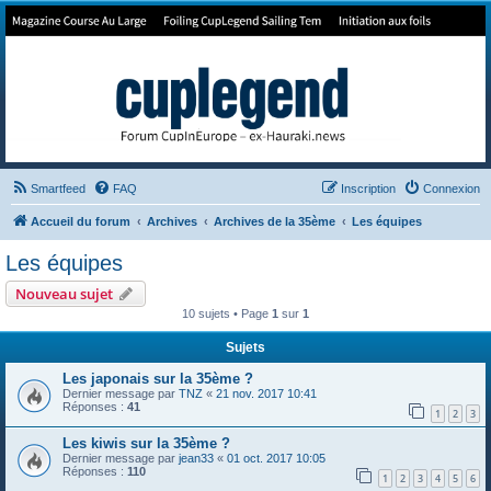
Forum de Cup In Europe
Le forum de l'America's Cup!
Smartfeed
FAQ
Inscription
Connexion
Accueil du forum
Archives
Archives de la 35ème
Les équipes
Les équipes
Nouveau sujet
10 sujets • Page
1
sur
1
Sujets
Les japonais sur la 35ème ?
Dernier message par
TNZ
«
21 nov. 2017 10:41
Réponses :
41
1
2
3
Les kiwis sur la 35ème ?
Dernier message par
jean33
«
01 oct. 2017 10:05
Réponses :
110
1
2
3
4
5
6