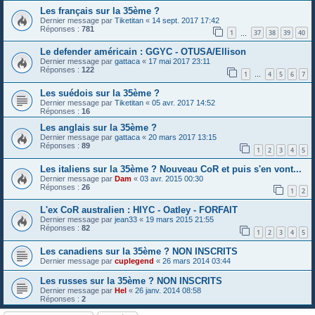
Les français sur la 35ème ?
Dernier message par
Tiketitan
«
14 sept. 2017 17:42
Réponses :
781
1
37
38
39
40
…
Le defender américain : GGYC - OTUSA/Ellison
Dernier message par
gattaca
«
17 mai 2017 23:11
Réponses :
122
1
4
5
6
7
…
Les suédois sur la 35ème ?
Dernier message par
Tiketitan
«
05 avr. 2017 14:52
Réponses :
16
Les anglais sur la 35ème ?
Dernier message par
gattaca
«
20 mars 2017 13:15
Réponses :
89
1
2
3
4
5
Les italiens sur la 35ème ? Nouveau CoR et puis s'en vont...
Dernier message par
Dam
«
03 avr. 2015 00:30
Réponses :
26
1
2
L'ex CoR australien : HIYC - Oatley - FORFAIT
Dernier message par
jean33
«
19 mars 2015 21:55
Réponses :
82
1
2
3
4
5
Les canadiens sur la 35ème ? NON INSCRITS
Dernier message par
cuplegend
«
26 mars 2014 03:44
Les russes sur la 35ème ? NON INSCRITS
Dernier message par
Hel
«
26 janv. 2014 08:58
Réponses :
2