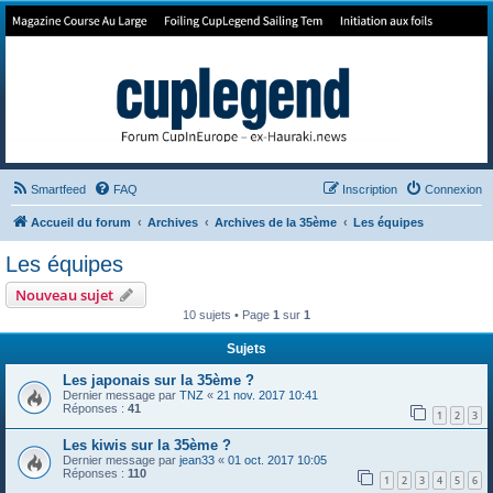
Forum de Cup In Europe
Le forum de l'America's Cup!
Smartfeed
FAQ
Inscription
Connexion
Accueil du forum
Archives
Archives de la 35ème
Les équipes
Les équipes
Nouveau sujet
10 sujets • Page
1
sur
1
Sujets
Les japonais sur la 35ème ?
Dernier message par
TNZ
«
21 nov. 2017 10:41
Réponses :
41
1
2
3
Les kiwis sur la 35ème ?
Dernier message par
jean33
«
01 oct. 2017 10:05
Réponses :
110
1
2
3
4
5
6