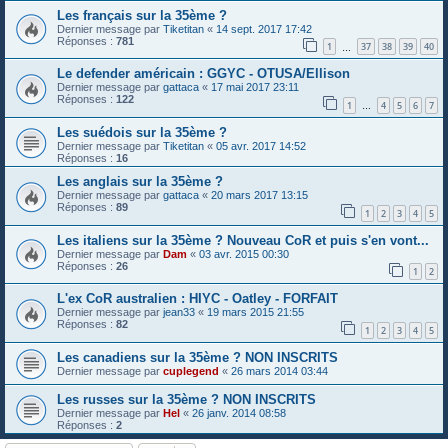
Les français sur la 35ème ?
Dernier message par
Tiketitan
«
14 sept. 2017 17:42
Réponses :
781
1
37
38
39
40
…
Le defender américain : GGYC - OTUSA/Ellison
Dernier message par
gattaca
«
17 mai 2017 23:11
Réponses :
122
1
4
5
6
7
…
Les suédois sur la 35ème ?
Dernier message par
Tiketitan
«
05 avr. 2017 14:52
Réponses :
16
Les anglais sur la 35ème ?
Dernier message par
gattaca
«
20 mars 2017 13:15
Réponses :
89
1
2
3
4
5
Les italiens sur la 35ème ? Nouveau CoR et puis s'en vont...
Dernier message par
Dam
«
03 avr. 2015 00:30
Réponses :
26
1
2
L'ex CoR australien : HIYC - Oatley - FORFAIT
Dernier message par
jean33
«
19 mars 2015 21:55
Réponses :
82
1
2
3
4
5
Les canadiens sur la 35ème ? NON INSCRITS
Dernier message par
cuplegend
«
26 mars 2014 03:44
Les russes sur la 35ème ? NON INSCRITS
Dernier message par
Hel
«
26 janv. 2014 08:58
Réponses :
2