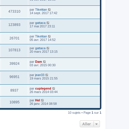
par
Tiketitan
473310
14 sept. 2017 17:42
par
gattaca
123893
17 mai 2017 23:11
par
Tiketitan
26701
05 avr. 2017 14:52
par
gattaca
107813
20 mars 2017 13:15
par
Dam
39924
03 avr. 2015 00:30
par
jean33
96951
19 mars 2015 21:55
par
cuplegend
8937
26 mars 2014 03:44
par
Hel
10895
26 janv. 2014 08:58
10 sujets • Page
1
sur
1
Aller