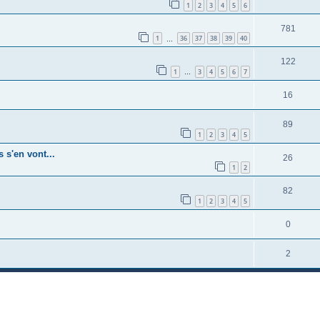
1
2
3
4
5
6
781
1
36
37
38
39
40
…
122
1
3
4
5
6
7
…
16
89
1
2
3
4
5
 s'en vont...
26
1
2
82
1
2
3
4
5
0
2