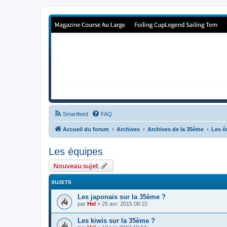
Forum de Cup In Europe
Le forum de l'America's Cup!
Smartfeed
FAQ
Accueil du forum
Archives
Archives de la 35ème
Les é
Les équipes
Nouveau sujet
SUJETS
Les japonais sur la 35ème ?
par
Hel
»
25 avr. 2015 08:15
Les kiwis sur la 35ème ?