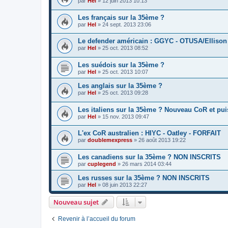
par
Hel
»
12 juin 2013 10:13
Les français sur la 35ème ?
par
Hel
»
24 sept. 2013 23:06
Le defender américain : GGYC - OTUSA/Ellison
par
Hel
»
25 oct. 2013 08:52
Les suédois sur la 35ème ?
par
Hel
»
25 oct. 2013 10:07
Les anglais sur la 35ème ?
par
Hel
»
25 oct. 2013 09:28
Les italiens sur la 35ème ? Nouveau CoR et puis
par
Hel
»
15 nov. 2013 09:47
L'ex CoR australien : HIYC - Oatley - FORFAIT
par
doublemexpress
»
26 août 2013 19:22
Les canadiens sur la 35ème ? NON INSCRITS
par
cuplegend
»
26 mars 2014 03:44
Les russes sur la 35ème ? NON INSCRITS
par
Hel
»
08 juin 2013 22:27
Nouveau sujet
Revenir à l’accueil du forum