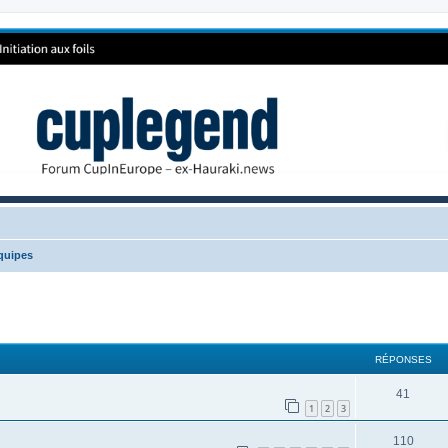
quipes
RÉPONSES
41
1
2
3
110