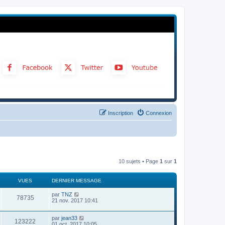
Inscription
Connexion
10 sujets • Page
1
sur
1
VUES
DERNIER MESSAGE
par
TNZ
78735
21 nov. 2017 10:41
par
jean33
123222
01 oct. 2017 10:05