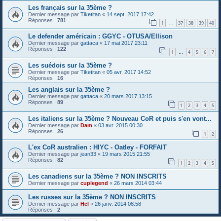
Les français sur la 35ème ?
Dernier message par
Tiketitan
«
14 sept. 2017 17:42
Réponses :
781
1
37
38
39
40
…
Le defender américain : GGYC - OTUSA/Ellison
Dernier message par
gattaca
«
17 mai 2017 23:11
Réponses :
122
1
4
5
6
7
…
Les suédois sur la 35ème ?
Dernier message par
Tiketitan
«
05 avr. 2017 14:52
Réponses :
16
Les anglais sur la 35ème ?
Dernier message par
gattaca
«
20 mars 2017 13:15
Réponses :
89
1
2
3
4
5
Les italiens sur la 35ème ? Nouveau CoR et puis s'en vont...
Dernier message par
Dam
«
03 avr. 2015 00:30
Réponses :
26
1
2
L'ex CoR australien : HIYC - Oatley - FORFAIT
Dernier message par
jean33
«
19 mars 2015 21:55
Réponses :
82
1
2
3
4
5
Les canadiens sur la 35ème ? NON INSCRITS
Dernier message par
cuplegend
«
26 mars 2014 03:44
Les russes sur la 35ème ? NON INSCRITS
Dernier message par
Hel
«
26 janv. 2014 08:58
Réponses :
2