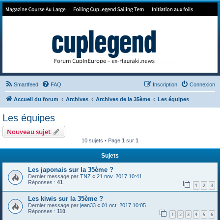
Forum de Cup In Europe
Le forum de l'America's Cup!
Smartfeed
FAQ
Inscription
Connexion
Accueil du forum
Archives
Archives de la 35ème
Les équipes
Les équipes
Nouveau sujet
10 sujets • Page
1
sur
1
Sujets
Les japonais sur la 35ème ?
Dernier message par
TNZ
«
21 nov. 2017 10:41
Réponses :
41
1
2
3
Les kiwis sur la 35ème ?
Dernier message par
jean33
«
01 oct. 2017 10:05
Réponses :
110
1
2
3
4
5
6