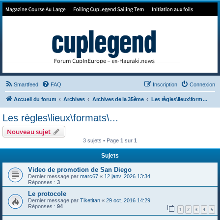
Forum de Cup In Europe
Le forum de l'America's Cup!
Smartfeed
FAQ
Inscription
Connexion
Accueil du forum
Archives
Archives de la 35ème
Les règles\lieux\formats\...
Les règles\lieux\formats\...
Nouveau sujet
3 sujets • Page
1
sur
1
Sujets
Video de promotion de San Diego
Dernier message par
marc67
«
12 janv. 2026 13:34
Réponses :
3
Le protocole
Dernier message par
Tiketitan
«
29 oct. 2016 14:29
Réponses :
94
1
2
3
4
5