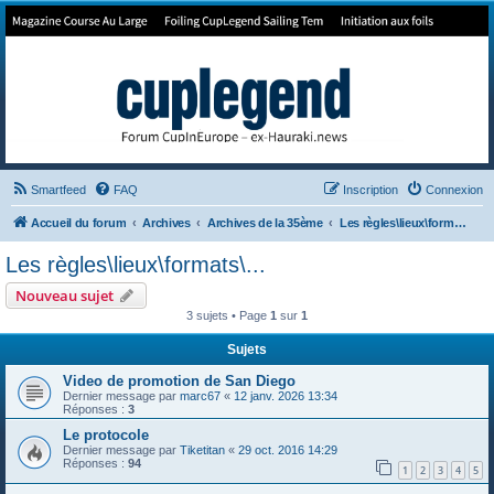
Forum de Cup In Europe
Le forum de l'America's Cup!
Smartfeed
FAQ
Inscription
Connexion
Accueil du forum
Archives
Archives de la 35ème
Les règles\lieux\formats\...
Les règles\lieux\formats\...
Nouveau sujet
3 sujets • Page
1
sur
1
Sujets
Video de promotion de San Diego
Dernier message par
marc67
«
12 janv. 2026 13:34
Réponses :
3
Le protocole
Dernier message par
Tiketitan
«
29 oct. 2016 14:29
Réponses :
94
1
2
3
4
5