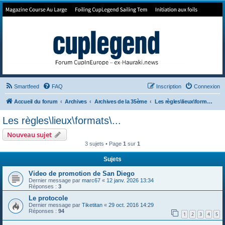
Forum de Cup In Europe
Le forum de l'America's Cup!
Smartfeed
FAQ
Inscription
Connexion
Accueil du forum
Archives
Archives de la 35ème
Les règles\lieux\formats\...
Les règles\lieux\formats\...
Nouveau sujet
3 sujets • Page
1
sur
1
Sujets
Video de promotion de San Diego
Dernier message par
marc67
«
12 janv. 2026 13:34
Réponses :
3
Le protocole
Dernier message par
Tiketitan
«
29 oct. 2016 14:29
Réponses :
94
1
2
3
4
5