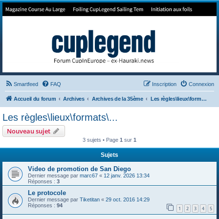
Forum de Cup In Europe
Le forum de l'America's Cup!
Smartfeed
FAQ
Inscription
Connexion
Accueil du forum
Archives
Archives de la 35ème
Les règles\lieux\formats\...
Les règles\lieux\formats\...
Nouveau sujet
3 sujets • Page
1
sur
1
Sujets
Video de promotion de San Diego
Dernier message par
marc67
«
12 janv. 2026 13:34
Réponses :
3
Le protocole
Dernier message par
Tiketitan
«
29 oct. 2016 14:29
Réponses :
94
1
2
3
4
5