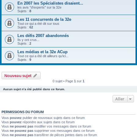
En 2007 les Spécialistes disaient...
les avis "d'experts" sur la 32e
Sujets :
8
Les 11 concurrents de la 32e
Tout ce qui a été dit sur tous
Sujets :
62
Les défis 2007 abandonnés
Ils y ont crus...
Sujets :
2
Les médias et la 32e ACup
Tout ce qui a été dit ailleurs qu'ici...
Sujets :
9
Nouveau sujet
0 sujet • Page
1
sur
1
Aucun sujet n’a été publié dans ce forum.
Aller
PERMISSIONS DU FORUM
Vous
pouvez
publier de nouveaux sujets dans ce forum
Vous
pouvez
répondre aux sujets dans ce forum
Vous
ne pouvez pas
modifier vos messages dans ce forum
Vous
ne pouvez pas
supprimer vos messages dans ce forum
Vous
ne pouvez pas
transférer de pièces jointes dans ce forum