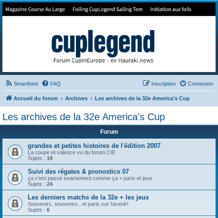
Forum de Cup In Europe
Le forum de l'America's Cup!
Smartfeed
FAQ
Inscription
Connexion
Accueil du forum
Archives
Les archives de la 32e America's Cup
Les archives de la 32e America's Cup
Forum
grandes et petites histoires de l'édition 2007
La coupe et valence vu du forum CIE
Sujets :
19
Suivi des régates & pronostics 07
ça c'est passé exactement comme ça + paris et jeux
Sujets :
24
Les derniers matchs de la 32e + les jeux
Souvenirs, souvenirs...et paris sur l'avenir!
Sujets :
6