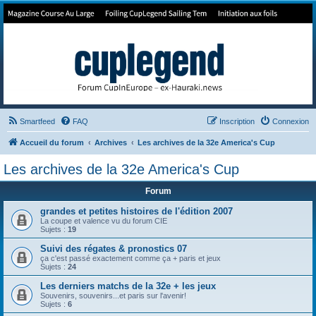
Forum de Cup In Europe
Le forum de l'America's Cup!
Smartfeed
FAQ
Inscription
Connexion
Accueil du forum
Archives
Les archives de la 32e America's Cup
Les archives de la 32e America's Cup
Forum
grandes et petites histoires de l'édition 2007
La coupe et valence vu du forum CIE
Sujets :
19
Suivi des régates & pronostics 07
ça c'est passé exactement comme ça + paris et jeux
Sujets :
24
Les derniers matchs de la 32e + les jeux
Souvenirs, souvenirs...et paris sur l'avenir!
Sujets :
6