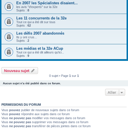
En 2007 les Spécialistes disaient...
les avis "d'experts" sur la 32e
Sujets :
8
Les 11 concurrents de la 32e
Tout ce qui a été dit sur tous
Sujets :
62
Les défis 2007 abandonnés
Ils y ont crus...
Sujets :
2
Les médias et la 32e ACup
Tout ce qui a été dit ailleurs qu'ici...
Sujets :
9
Nouveau sujet
0 sujet • Page
1
sur
1
Aucun sujet n’a été publié dans ce forum.
Aller
PERMISSIONS DU FORUM
Vous
pouvez
publier de nouveaux sujets dans ce forum
Vous
pouvez
répondre aux sujets dans ce forum
Vous
ne pouvez pas
modifier vos messages dans ce forum
Vous
ne pouvez pas
supprimer vos messages dans ce forum
Vous
ne pouvez pas
transférer de pièces jointes dans ce forum