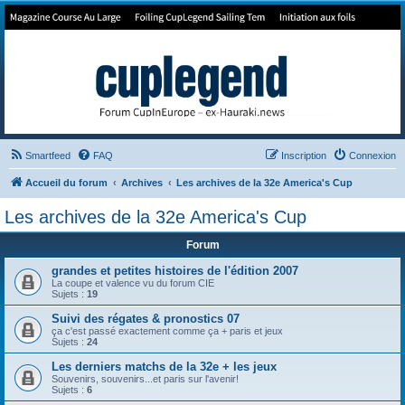
Forum de Cup In Europe
Le forum de l'America's Cup!
Smartfeed
FAQ
Inscription
Connexion
Accueil du forum
Archives
Les archives de la 32e America's Cup
Les archives de la 32e America's Cup
Forum
grandes et petites histoires de l'édition 2007
La coupe et valence vu du forum CIE
Sujets :
19
Suivi des régates & pronostics 07
ça c'est passé exactement comme ça + paris et jeux
Sujets :
24
Les derniers matchs de la 32e + les jeux
Souvenirs, souvenirs...et paris sur l'avenir!
Sujets :
6