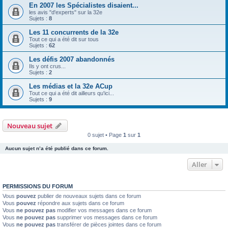
En 2007 les Spécialistes disaient...
les avis "d'experts" sur la 32e
Sujets :
8
Les 11 concurrents de la 32e
Tout ce qui a été dit sur tous
Sujets :
62
Les défis 2007 abandonnés
Ils y ont crus...
Sujets :
2
Les médias et la 32e ACup
Tout ce qui a été dit ailleurs qu'ici...
Sujets :
9
Nouveau sujet
0 sujet • Page
1
sur
1
Aucun sujet n’a été publié dans ce forum.
Aller
PERMISSIONS DU FORUM
Vous
pouvez
publier de nouveaux sujets dans ce forum
Vous
pouvez
répondre aux sujets dans ce forum
Vous
ne pouvez pas
modifier vos messages dans ce forum
Vous
ne pouvez pas
supprimer vos messages dans ce forum
Vous
ne pouvez pas
transférer de pièces jointes dans ce forum