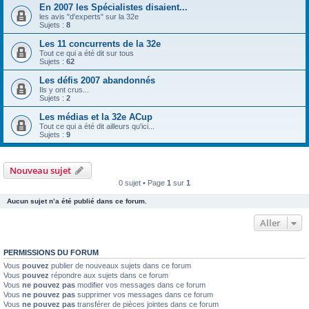
En 2007 les Spécialistes disaient...
les avis "d'experts" sur la 32e
Sujets :
8
Les 11 concurrents de la 32e
Tout ce qui a été dit sur tous
Sujets :
62
Les défis 2007 abandonnés
Ils y ont crus...
Sujets :
2
Les médias et la 32e ACup
Tout ce qui a été dit ailleurs qu'ici...
Sujets :
9
Nouveau sujet
0 sujet • Page
1
sur
1
Aucun sujet n’a été publié dans ce forum.
Aller
PERMISSIONS DU FORUM
Vous
pouvez
publier de nouveaux sujets dans ce forum
Vous
pouvez
répondre aux sujets dans ce forum
Vous
ne pouvez pas
modifier vos messages dans ce forum
Vous
ne pouvez pas
supprimer vos messages dans ce forum
Vous
ne pouvez pas
transférer de pièces jointes dans ce forum