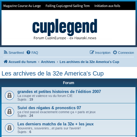
Forum de Cup In Europe
Le forum de l'America's Cup!
Smartfeed
FAQ
Inscription
Connexion
Accueil du forum
Archives
Les archives de la 32e America's Cup
Les archives de la 32e America's Cup
Forum
grandes et petites histoires de l'édition 2007
La coupe et valence vu du forum CIE
Sujets :
19
Suivi des régates & pronostics 07
ça c'est passé exactement comme ça + paris et jeux
Sujets :
24
Les derniers matchs de la 32e + les jeux
Souvenirs, souvenirs...et paris sur l'avenir!
Sujets :
6