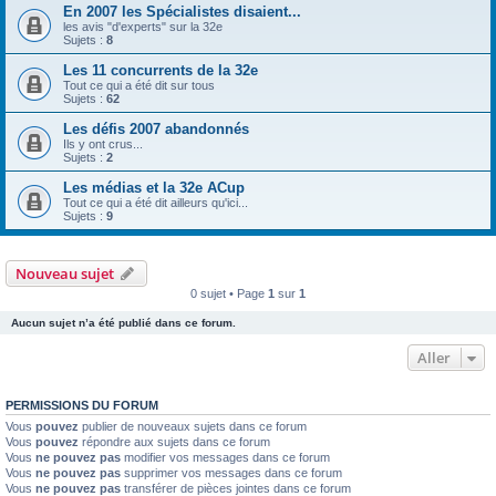
En 2007 les Spécialistes disaient...
les avis "d'experts" sur la 32e
Sujets :
8
Les 11 concurrents de la 32e
Tout ce qui a été dit sur tous
Sujets :
62
Les défis 2007 abandonnés
Ils y ont crus...
Sujets :
2
Les médias et la 32e ACup
Tout ce qui a été dit ailleurs qu'ici...
Sujets :
9
Nouveau sujet
0 sujet • Page
1
sur
1
Aucun sujet n’a été publié dans ce forum.
Aller
PERMISSIONS DU FORUM
Vous
pouvez
publier de nouveaux sujets dans ce forum
Vous
pouvez
répondre aux sujets dans ce forum
Vous
ne pouvez pas
modifier vos messages dans ce forum
Vous
ne pouvez pas
supprimer vos messages dans ce forum
Vous
ne pouvez pas
transférer de pièces jointes dans ce forum