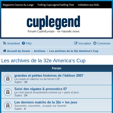
Forum de Cup In Europe
Le forum de l'America's Cup!
Smartfeed
FAQ
Inscription
Connexion
Accueil du forum
Archives
Les archives de la 32e America's Cup
Les archives de la 32e America's Cup
Forum
grandes et petites histoires de l'édition 2007
La coupe et valence vu du forum CIE
Sujets :
19
Suivi des régates & pronostics 07
ça c'est passé exactement comme ça + paris et jeux
Sujets :
24
Les derniers matchs de la 32e + les jeux
Souvenirs, souvenirs...et paris sur l'avenir!
Sujets :
6