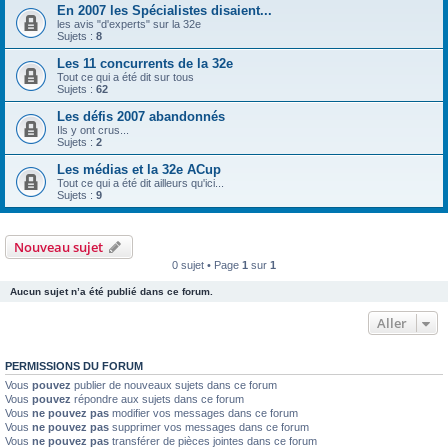
En 2007 les Spécialistes disaient...
les avis "d'experts" sur la 32e
Sujets :
8
Les 11 concurrents de la 32e
Tout ce qui a été dit sur tous
Sujets :
62
Les défis 2007 abandonnés
Ils y ont crus...
Sujets :
2
Les médias et la 32e ACup
Tout ce qui a été dit ailleurs qu'ici...
Sujets :
9
Nouveau sujet
0 sujet • Page
1
sur
1
Aucun sujet n’a été publié dans ce forum.
Aller
PERMISSIONS DU FORUM
Vous
pouvez
publier de nouveaux sujets dans ce forum
Vous
pouvez
répondre aux sujets dans ce forum
Vous
ne pouvez pas
modifier vos messages dans ce forum
Vous
ne pouvez pas
supprimer vos messages dans ce forum
Vous
ne pouvez pas
transférer de pièces jointes dans ce forum