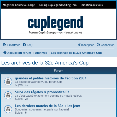
Forum de Cup In Europe
Le forum de l'America's Cup!
Smartfeed
FAQ
Inscription
Connexion
Accueil du forum
Archives
Les archives de la 32e America's Cup
Les archives de la 32e America's Cup
Forum
grandes et petites histoires de l'édition 2007
La coupe et valence vu du forum CIE
Sujets :
19
Suivi des régates & pronostics 07
ça c'est passé exactement comme ça + paris et jeux
Sujets :
24
Les derniers matchs de la 32e + les jeux
Souvenirs, souvenirs...et paris sur l'avenir!
Sujets :
6