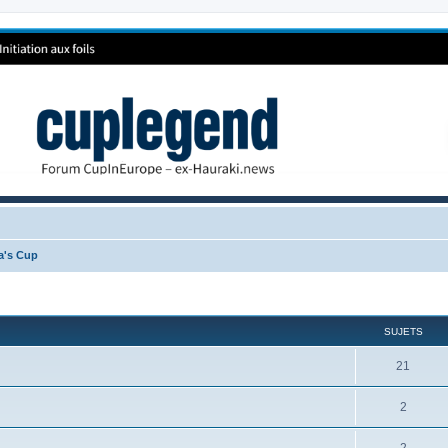
ca's Cup
SUJETS
21
2