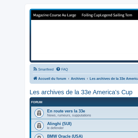
Forum de Cup In Europe
Le forum de l'America's Cup!
Smartfeed
FAQ
Accueil du forum
Archives
Les archives de la 33e Ameri
Les archives de la 33e America's Cup
FORUM
En route vers la 33e
News, rumeurs, supputations
Alinghi (SUI)
le defender
BMW Oracle (USA)