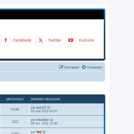
Inscription
Connexion
MESSAGES
DERNIER MESSAGE
C
par
jean33
5446
o
03 mai 2010 20:07
n
s
C
par
leloublan
622
u
o
08 avr. 2011 13:30
l
n
t
s
C
par
Hel
e
u