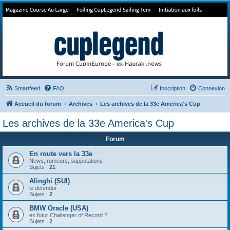
Forum de Cup In Europe
Le forum de l'America's Cup!
Smartfeed
FAQ
Inscription
Connexion
Accueil du forum
Archives
Les archives de la 33e America's Cup
Les archives de la 33e America's Cup
Forum
En route vers la 33e
News, rumeurs, supputations
Sujets :
21
Alinghi (SUI)
le defender
Sujets :
2
BMW Oracle (USA)
ex futur Challenger of Record ?
Sujets :
2