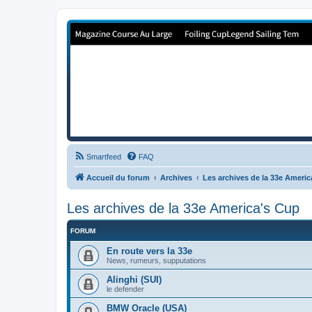
Forum de Cup In Europe
Le forum de l'America's Cup!
Smartfeed
FAQ
Accueil du forum
Archives
Les archives de la 33e Ameri
Les archives de la 33e America's Cup
FORUM
En route vers la 33e
News, rumeurs, supputations
Alinghi (SUI)
le defender
BMW Oracle (USA)