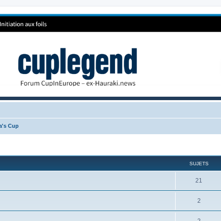
ca's Cup
SUJETS
21
2