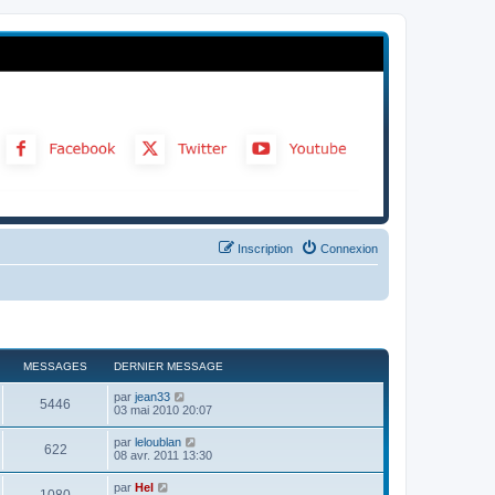
Inscription
Connexion
MESSAGES
DERNIER MESSAGE
C
par
jean33
5446
o
03 mai 2010 20:07
n
s
C
par
leloublan
622
u
o
08 avr. 2011 13:30
l
n
t
s
C
par
Hel
e
u