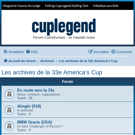
Forum de Cup In Europe
Le forum de l'America's Cup!
Smartfeed
FAQ
Inscription
Connexion
Accueil du forum
Archives
Les archives de la 33e America's Cup
Les archives de la 33e America's Cup
Forum
En route vers la 33e
News, rumeurs, supputations
Sujets :
21
Alinghi (SUI)
le defender
Sujets :
2
BMW Oracle (USA)
ex futur Challenger of Record ?
Sujets :
2