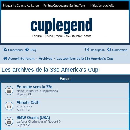
Forum de Cup In Europe
Le forum de l'America's Cup!
Smartfeed
FAQ
Inscription
Connexion
Accueil du forum
Archives
Les archives de la 33e America's Cup
Les archives de la 33e America's Cup
Forum
En route vers la 33e
News, rumeurs, supputations
Sujets :
21
Alinghi (SUI)
le defender
Sujets :
2
BMW Oracle (USA)
ex futur Challenger of Record ?
Sujets :
2