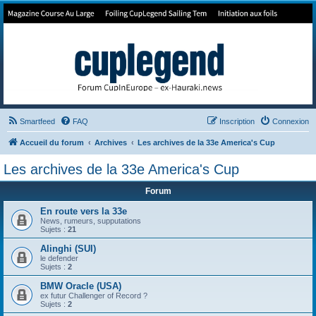
Forum de Cup In Europe
Le forum de l'America's Cup!
Smartfeed
FAQ
Inscription
Connexion
Accueil du forum
Archives
Les archives de la 33e America's Cup
Les archives de la 33e America's Cup
Forum
En route vers la 33e
News, rumeurs, supputations
Sujets :
21
Alinghi (SUI)
le defender
Sujets :
2
BMW Oracle (USA)
ex futur Challenger of Record ?
Sujets :
2