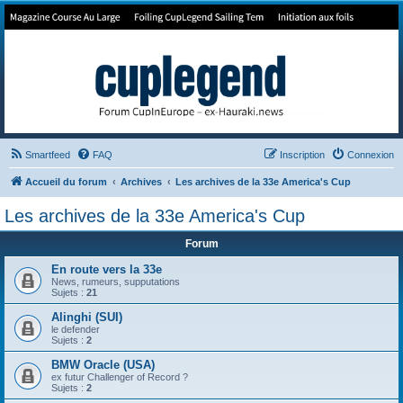
Forum de Cup In Europe
Le forum de l'America's Cup!
Smartfeed
FAQ
Inscription
Connexion
Accueil du forum
Archives
Les archives de la 33e America's Cup
Les archives de la 33e America's Cup
Forum
En route vers la 33e
News, rumeurs, supputations
Sujets :
21
Alinghi (SUI)
le defender
Sujets :
2
BMW Oracle (USA)
ex futur Challenger of Record ?
Sujets :
2