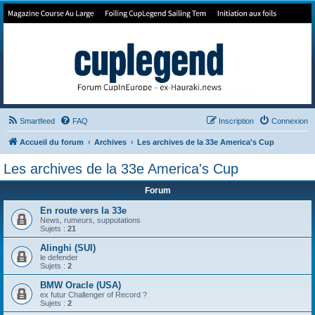
Forum de Cup In Europe
Le forum de l'America's Cup!
Smartfeed
FAQ
Inscription
Connexion
Accueil du forum
Archives
Les archives de la 33e America's Cup
Les archives de la 33e America's Cup
Forum
En route vers la 33e
News, rumeurs, supputations
Sujets :
21
Alinghi (SUI)
le defender
Sujets :
2
BMW Oracle (USA)
ex futur Challenger of Record ?
Sujets :
2