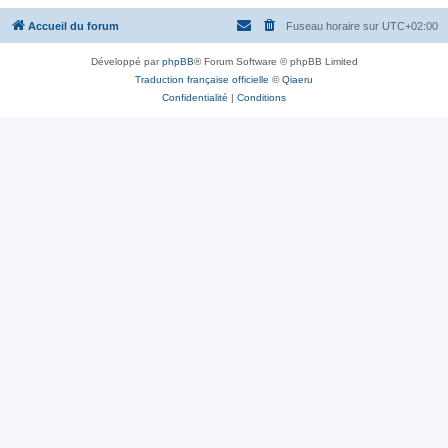
Accueil du forum
Fuseau horaire sur
UTC+02:00
Développé par
phpBB
® Forum Software © phpBB Limited
Traduction française officielle
©
Qiaeru
Confidentialité
|
Conditions