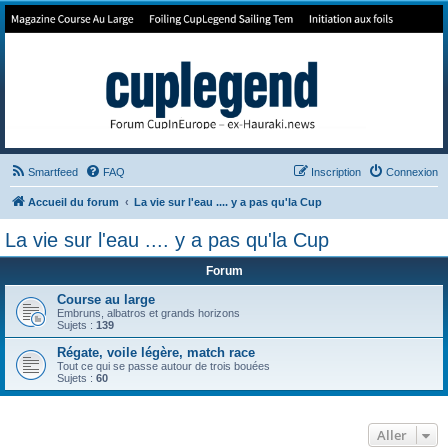
Forum de Cup In Europe
Le forum de l'America's Cup!
Smartfeed
FAQ
Inscription
Connexion
Accueil du forum
La vie sur l'eau .... y a pas qu'la Cup
La vie sur l'eau .... y a pas qu'la Cup
Forum
Course au large
Embruns, albatros et grands horizons
Sujets :
139
Régate, voile légère, match race
Tout ce qui se passe autour de trois bouées
Sujets :
60
Aller