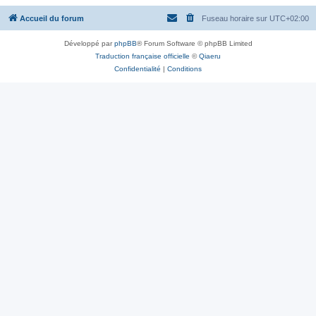
Accueil du forum
Fuseau horaire sur
UTC+02:00
Développé par
phpBB
® Forum Software © phpBB Limited
Traduction française officielle
©
Qiaeru
Confidentialité
|
Conditions