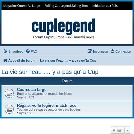
Forum de Cup In Europe
Le forum de l'America's Cup!
Smartfeed
FAQ
Inscription
Connexion
Accueil du forum
La vie sur l'eau .... y a pas qu'la Cup
La vie sur l'eau .... y a pas qu'la Cup
Forum
Course au large
Embruns, albatros et grands horizons
Sujets :
139
Régate, voile légère, match race
Tout ce qui se passe autour de trois bouées
Sujets :
60
Aller