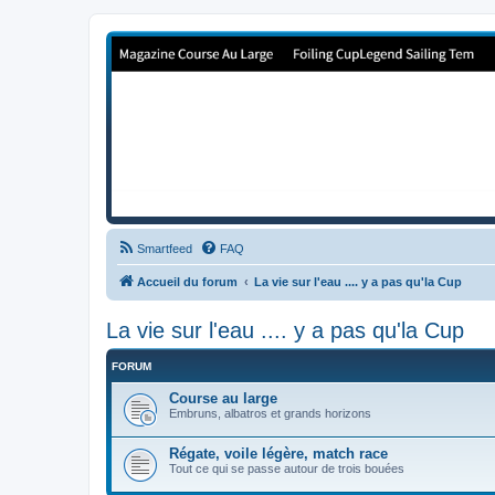
Forum de Cup In Europe
Le forum de l'America's Cup!
Smartfeed
FAQ
Accueil du forum
La vie sur l'eau .... y a pas qu'la Cup
La vie sur l'eau .... y a pas qu'la Cup
FORUM
Course au large
Embruns, albatros et grands horizons
Régate, voile légère, match race
Tout ce qui se passe autour de trois bouées