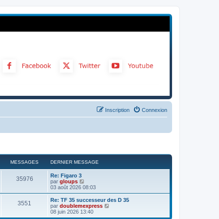
Inscription
Connexion
MESSAGES
DERNIER MESSAGE
Re: Figaro 3
35976
C
par
gloups
o
03 août 2026 08:03
n
s
Re: TF 35 successeur des D 35
3551
u
C
par
doublemexpress
l
o
08 juin 2026 13:40
t
n