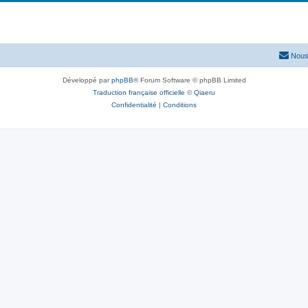
Nous
Développé par
phpBB
® Forum Software © phpBB Limited
Traduction française officielle
©
Qiaeru
Confidentialité
|
Conditions