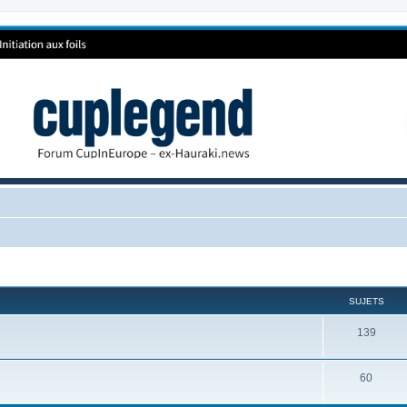
SUJETS
139
60