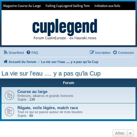
Forum de Cup In Europe
Le forum de l'America's Cup!
Smartfeed
FAQ
Inscription
Connexion
Accueil du forum
La vie sur l'eau .... y a pas qu'la Cup
La vie sur l'eau .... y a pas qu'la Cup
Forum
Course au large
Embruns, albatros et grands horizons
Sujets :
139
Régate, voile légère, match race
Tout ce qui se passe autour de trois bouées
Sujets :
60
Aller