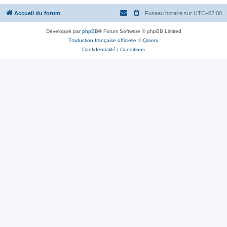
Accueil du forum
Fuseau horaire sur
UTC+02:00
Développé par
phpBB
® Forum Software © phpBB Limited
Traduction française officielle
©
Qiaeru
Confidentialité
|
Conditions