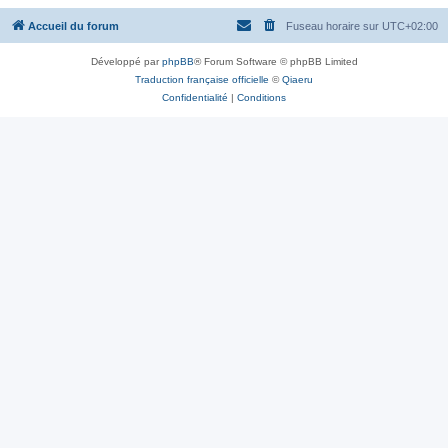
Accueil du forum
Fuseau horaire sur
UTC+02:00
Développé par
phpBB
® Forum Software © phpBB Limited
Traduction française officielle
©
Qiaeru
Confidentialité
|
Conditions