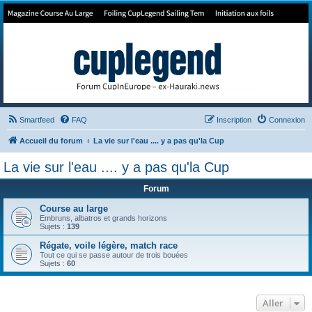
Forum de Cup In Europe
Le forum de l'America's Cup!
Smartfeed
FAQ
Inscription
Connexion
Accueil du forum
La vie sur l'eau .... y a pas qu'la Cup
La vie sur l'eau .... y a pas qu'la Cup
Forum
Course au large
Embruns, albatros et grands horizons
Sujets :
139
Régate, voile légère, match race
Tout ce qui se passe autour de trois bouées
Sujets :
60
Aller