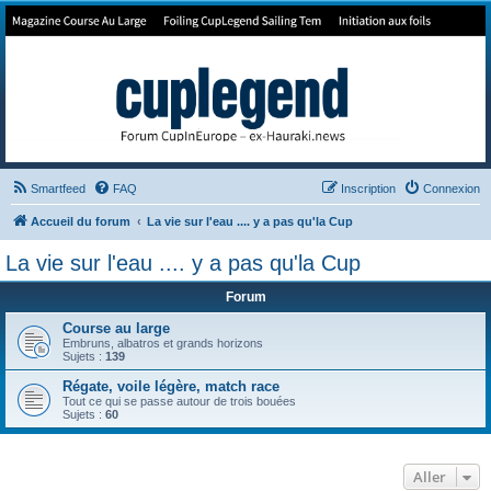
Forum de Cup In Europe
Le forum de l'America's Cup!
Smartfeed
FAQ
Inscription
Connexion
Accueil du forum
La vie sur l'eau .... y a pas qu'la Cup
La vie sur l'eau .... y a pas qu'la Cup
Forum
Course au large
Embruns, albatros et grands horizons
Sujets :
139
Régate, voile légère, match race
Tout ce qui se passe autour de trois bouées
Sujets :
60
Aller