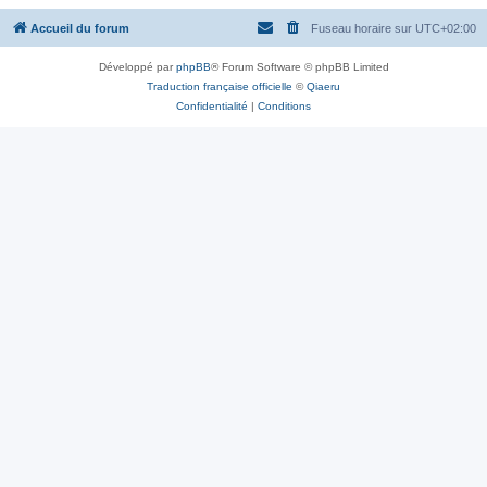
Accueil du forum
Fuseau horaire sur
UTC+02:00
Développé par
phpBB
® Forum Software © phpBB Limited
Traduction française officielle
©
Qiaeru
Confidentialité
|
Conditions