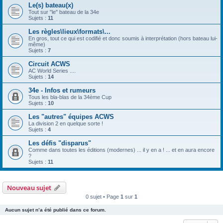
Le(s) bateau(x)
Tout sur "le" bateau de la 34e
Sujets :
11
Les règles\lieux\formats\...
En gros, tout ce qui est codifié et donc soumis à interprétation (hors bateau lui-
même)
Sujets :
7
Circuit ACWS
AC World Series ....
Sujets :
14
34e - Infos et rumeurs
Tous les bla-blas de la 34ème Cup
Sujets :
10
Les "autres" équipes ACWS
La division 2 en quelque sorte !
Sujets :
4
Les défis "disparus"
Comme dans toutes les éditions (modernes) ... il y en a ! ... et en aura encore
?
Sujets :
11
Nouveau sujet
0 sujet • Page
1
sur
1
Aucun sujet n’a été publié dans ce forum.