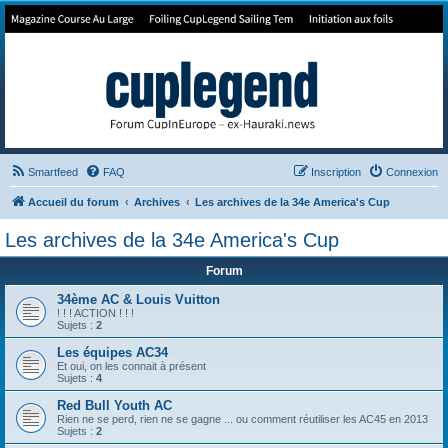
Forum de Cup In Europe
Le forum de l'America's Cup!
Smartfeed
FAQ
Inscription
Connexion
Accueil du forum
Archives
Les archives de la 34e America's Cup
Les archives de la 34e America's Cup
Forum
34ème AC & Louis Vuitton
! ! ! ACTION ! ! !
Sujets :
2
Les équipes AC34
Et oui, on les connait à présent
Sujets :
4
Red Bull Youth AC
Rien ne se perd, rien ne se gagne ... ou comment réutiliser les AC45 en 2013
Sujets :
2