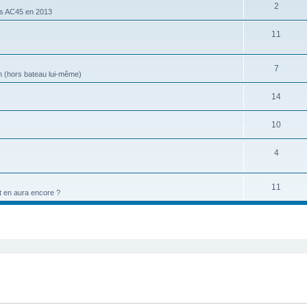
2
les AC45 en 2013
11
7
ion (hors bateau lui-même)
14
10
4
11
et en aura encore ?