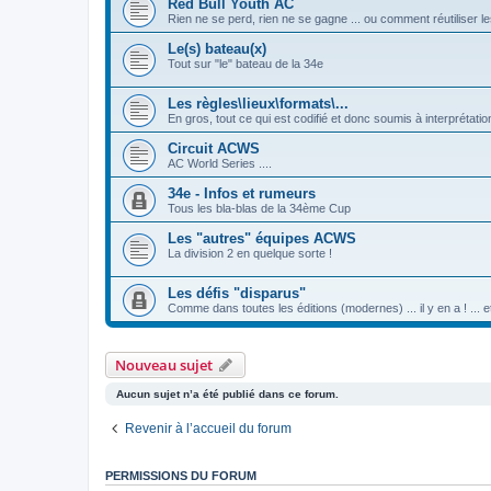
Red Bull Youth AC
Rien ne se perd, rien ne se gagne ... ou comment réutiliser 
Le(s) bateau(x)
Tout sur "le" bateau de la 34e
Les règles\lieux\formats\...
En gros, tout ce qui est codifié et donc soumis à interprétat
Circuit ACWS
AC World Series ....
34e - Infos et rumeurs
Tous les bla-blas de la 34ème Cup
Les "autres" équipes ACWS
La division 2 en quelque sorte !
Les défis "disparus"
Comme dans toutes les éditions (modernes) ... il y en a ! ... 
Nouveau sujet
Aucun sujet n’a été publié dans ce forum.
Revenir à l’accueil du forum
PERMISSIONS DU FORUM