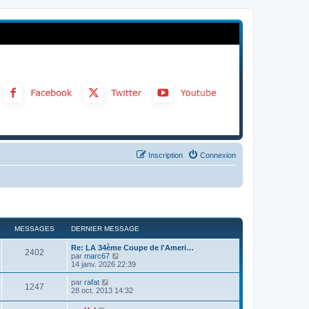
Inscription
Connexion
MESSAGES
DERNIER MESSAGE
Re: LA 34ème Coupe de l'Ameri…
2402
C
par
marc67
o
14 janv. 2026 22:39
n
s
C
par
rafat
1247
u
o
28 oct. 2013 14:32
l
n
t
s