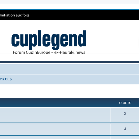
ca's Cup
SUJETS
2
4