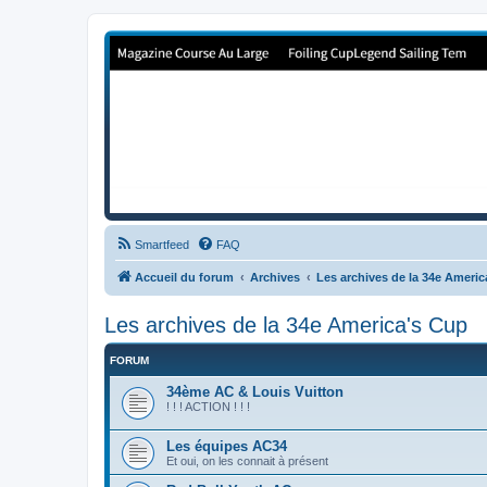
Forum de Cup In Europe
Le forum de l'America's Cup!
Smartfeed
FAQ
Accueil du forum
Archives
Les archives de la 34e Ameri
Les archives de la 34e America's Cup
FORUM
34ème AC & Louis Vuitton
! ! ! ACTION ! ! !
Les équipes AC34
Et oui, on les connait à présent