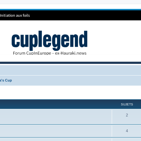
ca's Cup
SUJETS
2
4