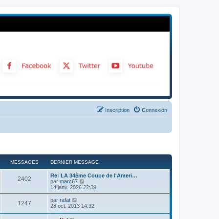
Inscription
Connexion
MESSAGES
DERNIER MESSAGE
Re: LA 34ème Coupe de l'Ameri…
2402
C
par
marc67
o
14 janv. 2026 22:39
n
s
C
par
rafat
1247
u
o
28 oct. 2013 14:32
l
n
t
s