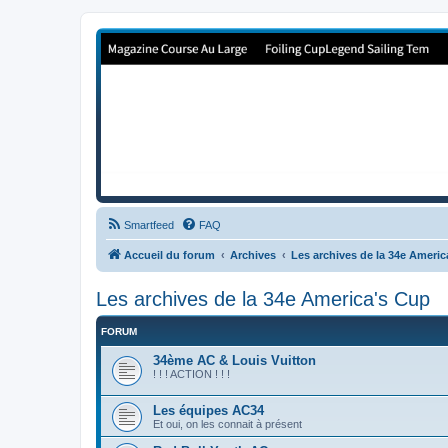
Forum de Cup In Europe
Le forum de l'America's Cup!
Smartfeed
FAQ
Accueil du forum
Archives
Les archives de la 34e Ameri
Les archives de la 34e America's Cup
FORUM
34ème AC & Louis Vuitton
! ! ! ACTION ! ! !
Les équipes AC34
Et oui, on les connait à présent