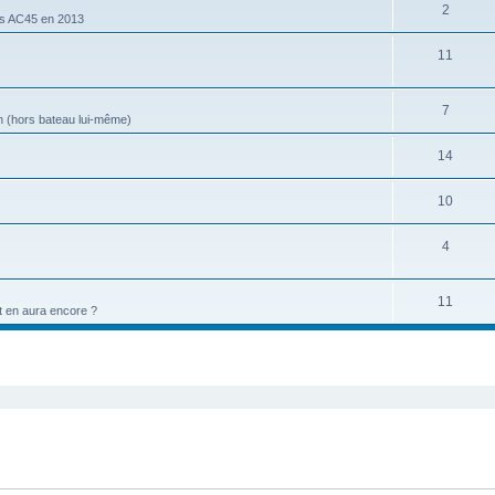
2
les AC45 en 2013
11
7
ion (hors bateau lui-même)
14
10
4
11
et en aura encore ?