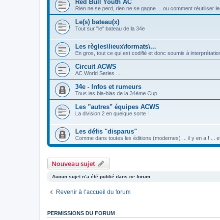
Red Bull Youth AC
Rien ne se perd, rien ne se gagne ... ou comment réutiliser 
Le(s) bateau(x)
Tout sur "le" bateau de la 34e
Les règles\lieux\formats\...
En gros, tout ce qui est codifié et donc soumis à interprétat
Circuit ACWS
AC World Series ....
34e - Infos et rumeurs
Tous les bla-blas de la 34ème Cup
Les "autres" équipes ACWS
La division 2 en quelque sorte !
Les défis "disparus"
Comme dans toutes les éditions (modernes) ... il y en a ! ... 
Nouveau sujet
Aucun sujet n’a été publié dans ce forum.
Revenir à l’accueil du forum
PERMISSIONS DU FORUM