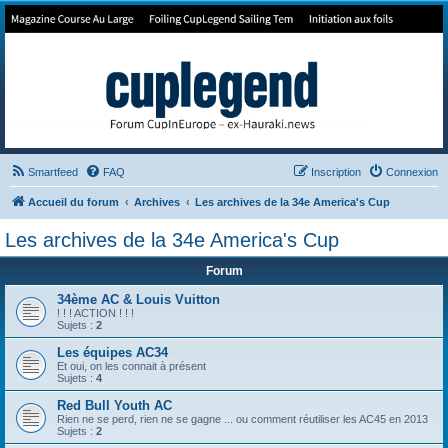
Forum de Cup In Europe
Le forum de l'America's Cup!
Smartfeed
FAQ
Inscription
Connexion
Accueil du forum
Archives
Les archives de la 34e America's Cup
Les archives de la 34e America's Cup
Forum
34ème AC & Louis Vuitton
! ! ! ACTION ! ! !
Sujets :
2
Les équipes AC34
Et oui, on les connait à présent
Sujets :
4
Red Bull Youth AC
Rien ne se perd, rien ne se gagne ... ou comment réutiliser les AC45 en 2013
Sujets :
2