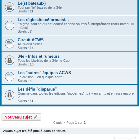
Le(s) bateau(x)
Tout sur "le" bateau de la 34e
Sujets :
11
Les règles\lieux\formats\...
En gros, tout ce qui est codifié et donc soumis à interprétation (hors bateau lui-
même)
Sujets :
7
Circuit ACWS
AC World Series ....
Sujets :
14
34e - Infos et rumeurs
Tous les bla-blas de la 34ème Cup
Sujets :
10
Les "autres" équipes ACWS
La division 2 en quelque sorte !
Sujets :
4
Les défis "disparus"
Comme dans toutes les éditions (modernes) ... il y en a ! ... et en aura encore
?
Sujets :
11
Nouveau sujet
0 sujet • Page
1
sur
1
Aucun sujet n’a été publié dans ce forum.