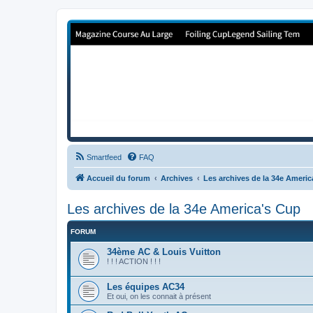
Forum de Cup In Europe
Le forum de l'America's Cup!
Smartfeed
FAQ
Accueil du forum
Archives
Les archives de la 34e Ameri
Les archives de la 34e America's Cup
FORUM
34ème AC & Louis Vuitton
! ! ! ACTION ! ! !
Les équipes AC34
Et oui, on les connait à présent