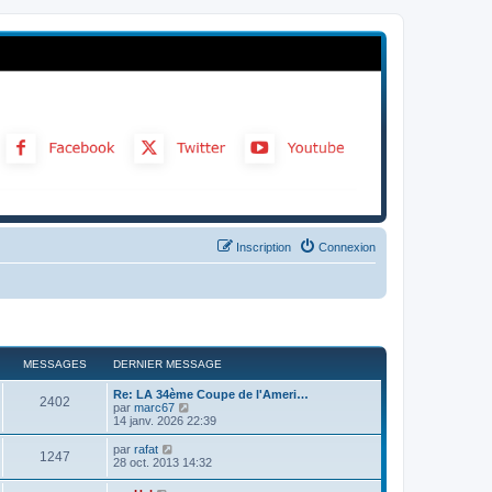
Inscription
Connexion
MESSAGES
DERNIER MESSAGE
Re: LA 34ème Coupe de l'Ameri…
2402
C
par
marc67
o
14 janv. 2026 22:39
n
s
C
par
rafat
1247
u
o
28 oct. 2013 14:32
l
n
t
s