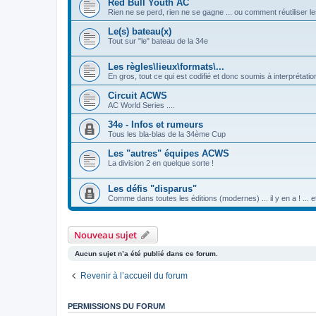
Red Bull Youth AC
Rien ne se perd, rien ne se gagne ... ou comment réutiliser 
Le(s) bateau(x)
Tout sur "le" bateau de la 34e
Les règles\lieux\formats\...
En gros, tout ce qui est codifié et donc soumis à interprétat
Circuit ACWS
AC World Series ....
34e - Infos et rumeurs
Tous les bla-blas de la 34ème Cup
Les "autres" équipes ACWS
La division 2 en quelque sorte !
Les défis "disparus"
Comme dans toutes les éditions (modernes) ... il y en a ! ... 
Nouveau sujet
Aucun sujet n’a été publié dans ce forum.
Revenir à l’accueil du forum
PERMISSIONS DU FORUM