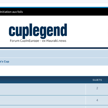
ca's Cup
SUJETS
2
4