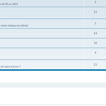
2
les AC45 en 2013
11
7
ion (hors bateau lui-même)
14
10
4
11
et en aura encore ?