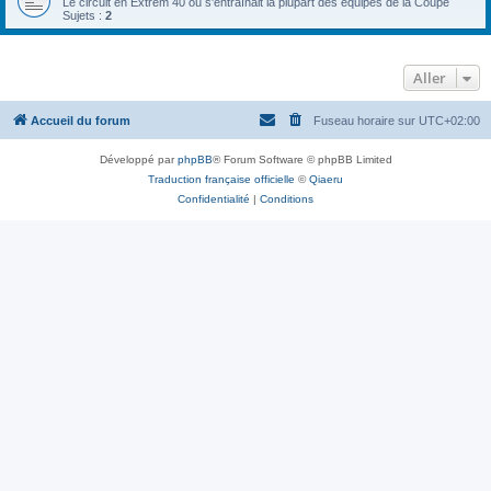
Le circuit en Extrem 40 où s'entraînait la plupart des équipes de la Coupe
Sujets :
2
Aller
Accueil du forum
Fuseau horaire sur
UTC+02:00
Développé par
phpBB
® Forum Software © phpBB Limited
Traduction française officielle
©
Qiaeru
Confidentialité
|
Conditions