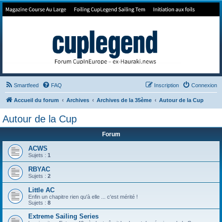
Forum de Cup In Europe
Le forum de l'America's Cup!
Smartfeed
FAQ
Inscription
Connexion
Accueil du forum
Archives
Archives de la 35ème
Autour de la Cup
Autour de la Cup
Forum
ACWS
Sujets :
1
RBYAC
Sujets :
2
Little AC
Enfin un chapitre rien qu'à elle ... c'est mérité !
Sujets :
8
Extreme Sailing Series