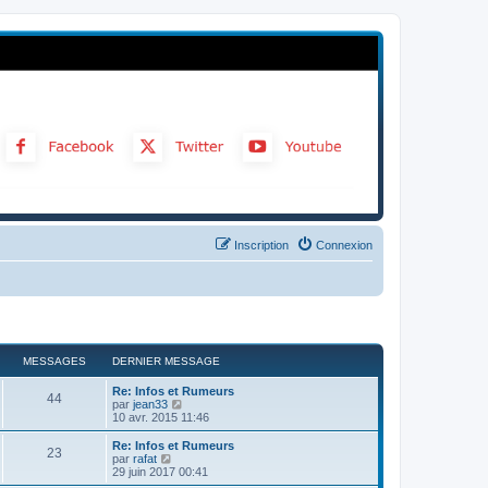
Inscription
Connexion
MESSAGES
DERNIER MESSAGE
Re: Infos et Rumeurs
44
C
par
jean33
o
10 avr. 2015 11:46
n
s
Re: Infos et Rumeurs
23
u
C
par
rafat
l
o
29 juin 2017 00:41
t
n