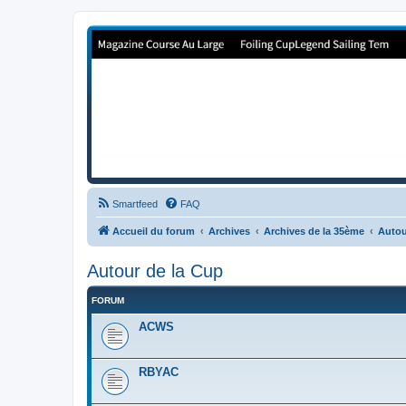
Forum de Cup In Europe
Le forum de l'America's Cup!
Smartfeed
FAQ
Accueil du forum
Archives
Archives de la 35ème
Autou
Autour de la Cup
FORUM
ACWS
RBYAC