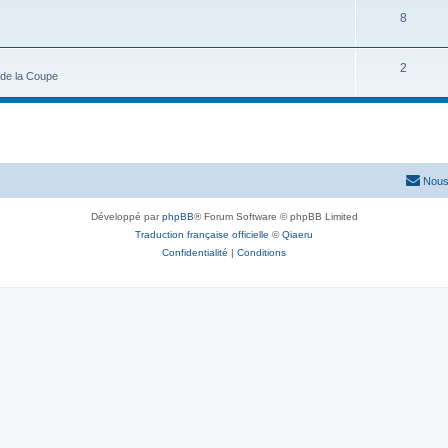
8
2
s de la Coupe
Nous
Développé par
phpBB
® Forum Software © phpBB Limited
Traduction française officielle
©
Qiaeru
Confidentialité
|
Conditions