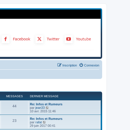
Inscription
Connexion
MESSAGES
DERNIER MESSAGE
Re: Infos et Rumeurs
44
C
par
jean33
o
10 avr. 2015 11:46
n
s
Re: Infos et Rumeurs
23
u
C
par
rafat
l
o
29 juin 2017 00:41
t
n