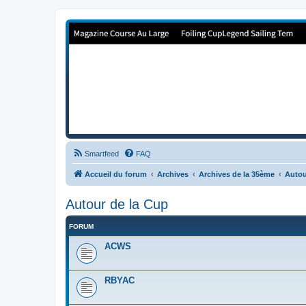
Forum de Cup In Europe
Le forum de l'America's Cup!
Smartfeed
FAQ
Accueil du forum
Archives
Archives de la 35ème
Autou
Autour de la Cup
FORUM
ACWS
RBYAC