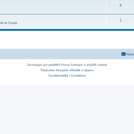
8
2
s de la Coupe
Nous
Développé par
phpBB
® Forum Software © phpBB Limited
Traduction française officielle
©
Qiaeru
Confidentialité
|
Conditions