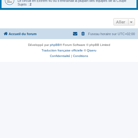
Le circuit en Extrem 40 où s'entraînait la plupart des équipes de la Coupe
Sujets :
2
Aller
Accueil du forum
Fuseau horaire sur
UTC+02:00
Développé par
phpBB
® Forum Software © phpBB Limited
Traduction française officielle
©
Qiaeru
Confidentialité
|
Conditions