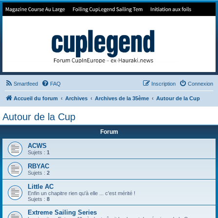
Forum de Cup In Europe
Le forum de l'America's Cup!
Smartfeed
FAQ
Inscription
Connexion
Accueil du forum
Archives
Archives de la 35ème
Autour de la Cup
Autour de la Cup
Forum
ACWS
Sujets :
1
RBYAC
Sujets :
2
Little AC
Enfin un chapitre rien qu'à elle ... c'est mérité !
Sujets :
8
Extreme Sailing Series