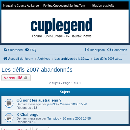
Forum de Cup In Europe
Le forum de l'America's Cup!
Smartfeed
FAQ
Inscription
Connexion
Accueil du forum
Archives
Les archives de la 32e America's Cup
Les défis 2007 abandonnés
Les défis 2007 abandonnés
Verrouillé
2 sujets • Page
1
sur
1
Sujets
Où sont les australiens ?
Dernier message par
jean33
«
29 août 2006 15:20
Réponses :
18
K Challenge
Dernier message par
Tampico
«
20 mars 2006 13:59
Réponses :
6