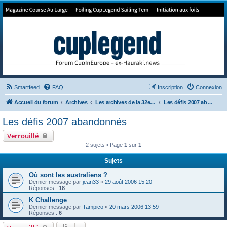
Forum de Cup In Europe
Le forum de l'America's Cup!
Smartfeed
FAQ
Inscription
Connexion
Accueil du forum
Archives
Les archives de la 32e America's Cup
Les défis 2007 abandonnés
Les défis 2007 abandonnés
Verrouillé
2 sujets • Page
1
sur
1
Sujets
Où sont les australiens ?
Dernier message par
jean33
«
29 août 2006 15:20
Réponses :
18
K Challenge
Dernier message par
Tampico
«
20 mars 2006 13:59
Réponses :
6