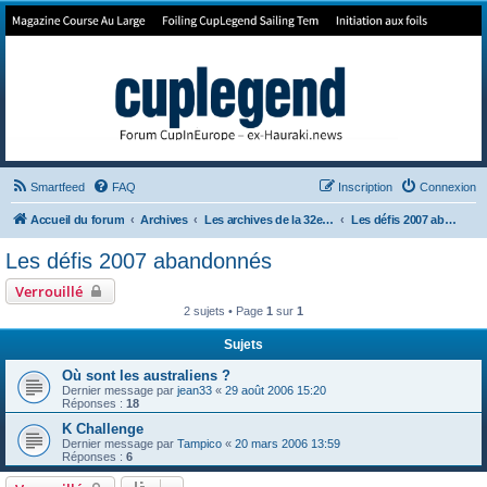
Forum de Cup In Europe
Le forum de l'America's Cup!
Smartfeed
FAQ
Inscription
Connexion
Accueil du forum
Archives
Les archives de la 32e America's Cup
Les défis 2007 abandonnés
Les défis 2007 abandonnés
Verrouillé
2 sujets • Page
1
sur
1
Sujets
Où sont les australiens ?
Dernier message par
jean33
«
29 août 2006 15:20
Réponses :
18
K Challenge
Dernier message par
Tampico
«
20 mars 2006 13:59
Réponses :
6