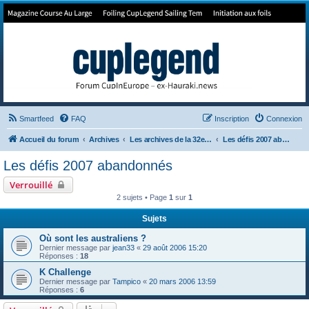
Forum de Cup In Europe
Le forum de l'America's Cup!
Smartfeed
FAQ
Inscription
Connexion
Accueil du forum
Archives
Les archives de la 32e America's Cup
Les défis 2007 abandonnés
Les défis 2007 abandonnés
Verrouillé
2 sujets • Page
1
sur
1
Sujets
Où sont les australiens ?
Dernier message par
jean33
«
29 août 2006 15:20
Réponses :
18
K Challenge
Dernier message par
Tampico
«
20 mars 2006 13:59
Réponses :
6