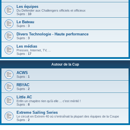
Les équipes
Du Defender aux Challengers officiels et officieux
Sujets :
10
Le Bateau
Sujets :
3
Divers Technologie - Haute performance
Sujets :
3
Les médias
Presses, Internet, TV, ...
Sujets :
17
Autour de la Cup
ACWS
Sujets :
1
RBYAC
Sujets :
2
Little AC
Enfin un chapitre rien qu'à elle ... c'est mérité !
Sujets :
8
Extreme Sailing Series
Le circuit en Extrem 40 où s'entraînait la plupart des équipes de la Coupe
Sujets :
2