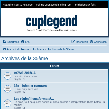
Forum de Cup In Europe
Le forum de l'America's Cup!
Smartfeed
FAQ
Inscription
Connexion
Accueil du forum
Archives
Archives de la 35ème
Archives de la 35ème
Forum
ACWS 2015/16
Les dernières news
Sujets :
1
35e - Infos et rumeurs
Et oui, on y sera vite .....
Sujets :
5
Les règles\lieux\formats\...
En gros, tout ce qui est codifié et donc soumis à interprétation (hors bateau lui-
même)
Sujets :
3