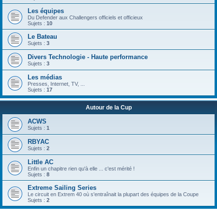
Les équipes
Du Defender aux Challengers officiels et officieux
Sujets :
10
Le Bateau
Sujets :
3
Divers Technologie - Haute performance
Sujets :
3
Les médias
Presses, Internet, TV, ...
Sujets :
17
Autour de la Cup
ACWS
Sujets :
1
RBYAC
Sujets :
2
Little AC
Enfin un chapitre rien qu'à elle ... c'est mérité !
Sujets :
8
Extreme Sailing Series
Le circuit en Extrem 40 où s'entraînait la plupart des équipes de la Coupe
Sujets :
2