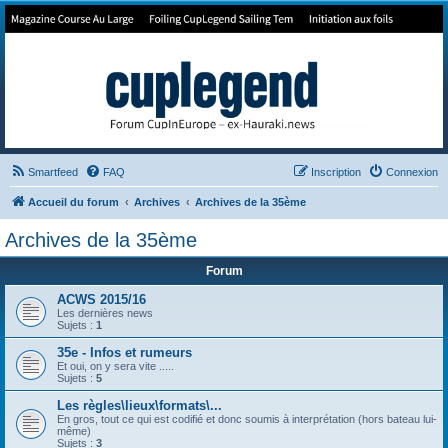
Forum de Cup In Europe
Le forum de l'America's Cup!
Smartfeed
FAQ
Inscription
Connexion
Accueil du forum
Archives
Archives de la 35ème
Archives de la 35ème
Forum
ACWS 2015/16
Les dernières news
Sujets :
1
35e - Infos et rumeurs
Et oui, on y sera vite .....
Sujets :
5
Les règles\lieux\formats\...
En gros, tout ce qui est codifié et donc soumis à interprétation (hors bateau lui-
même)
Sujets :
3