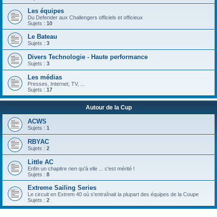
Les équipes
Du Defender aux Challengers officiels et officieux
Sujets :
10
Le Bateau
Sujets :
3
Divers Technologie - Haute performance
Sujets :
3
Les médias
Presses, Internet, TV, ...
Sujets :
17
Autour de la Cup
ACWS
Sujets :
1
RBYAC
Sujets :
2
Little AC
Enfin un chapitre rien qu'à elle ... c'est mérité !
Sujets :
8
Extreme Sailing Series
Le circuit en Extrem 40 où s'entraînait la plupart des équipes de la Coupe
Sujets :
2