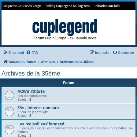
Forum de Cup In Europe
Le forum de l'America's Cup!
Smartfeed
FAQ
Inscription
Connexion
Accueil du forum
Archives
Archives de la 35ème
Archives de la 35ème
Forum
ACWS 2015/16
Les dernières news
Sujets :
1
35e - Infos et rumeurs
Et oui, on y sera vite .....
Sujets :
5
Les règles\lieux\formats\...
En gros, tout ce qui est codifié et donc soumis à interprétation (hors bateau lui-
même)
Sujets :
3