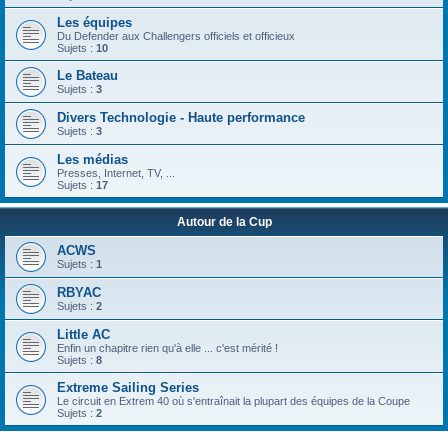
Les équipes
Du Defender aux Challengers officiels et officieux
Sujets :
10
Le Bateau
Sujets :
3
Divers Technologie - Haute performance
Sujets :
3
Les médias
Presses, Internet, TV, ...
Sujets :
17
Autour de la Cup
ACWS
Sujets :
1
RBYAC
Sujets :
2
Little AC
Enfin un chapitre rien qu'à elle ... c'est mérité !
Sujets :
8
Extreme Sailing Series
Le circuit en Extrem 40 où s'entraînait la plupart des équipes de la Coupe
Sujets :
2