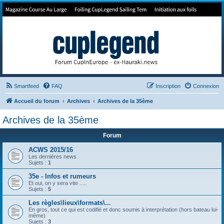
Forum de Cup In Europe
Le forum de l'America's Cup!
Smartfeed
FAQ
Inscription
Connexion
Accueil du forum
Archives
Archives de la 35ème
Archives de la 35ème
Forum
ACWS 2015/16
Les dernières news
Sujets :
1
35e - Infos et rumeurs
Et oui, on y sera vite .....
Sujets :
5
Les règles\lieux\formats\...
En gros, tout ce qui est codifié et donc soumis à interprétation (hors bateau lui-
même)
Sujets :
3