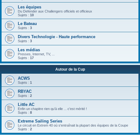
Les équipes
Du Defender aux Challengers officiels et officieux
Sujets :
10
Le Bateau
Sujets :
3
Divers Technologie - Haute performance
Sujets :
3
Les médias
Presses, Internet, TV, ...
Sujets :
17
Autour de la Cup
ACWS
Sujets :
1
RBYAC
Sujets :
2
Little AC
Enfin un chapitre rien qu'à elle ... c'est mérité !
Sujets :
8
Extreme Sailing Series
Le circuit en Extrem 40 où s'entraînait la plupart des équipes de la Coupe
Sujets :
2