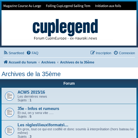
Forum de Cup In Europe
Le forum de l'America's Cup!
Smartfeed
FAQ
Inscription
Connexion
Accueil du forum
Archives
Archives de la 35ème
Archives de la 35ème
Forum
ACWS 2015/16
Les dernières news
Sujets :
1
35e - Infos et rumeurs
Et oui, on y sera vite .....
Sujets :
5
Les règles\lieux\formats\...
En gros, tout ce qui est codifié et donc soumis à interprétation (hors bateau lui-
même)
Sujets :
3